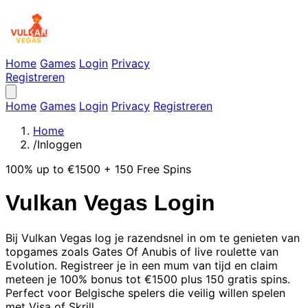
Home
Games
Login
Privacy
Registreren
Home
Games
Login
Privacy
Registreren
Home
/
Inloggen
100% up to €1500 + 150 Free Spins
Vulkan Vegas Login
Bij Vulkan Vegas log je razendsnel in om te genieten van
topgames zoals Gates Of Anubis of live roulette van
Evolution. Registreer je in een mum van tijd en claim
meteen je 100% bonus tot €1500 plus 150 gratis spins.
Perfect voor Belgische spelers die veilig willen spelen
met Visa of Skrill.